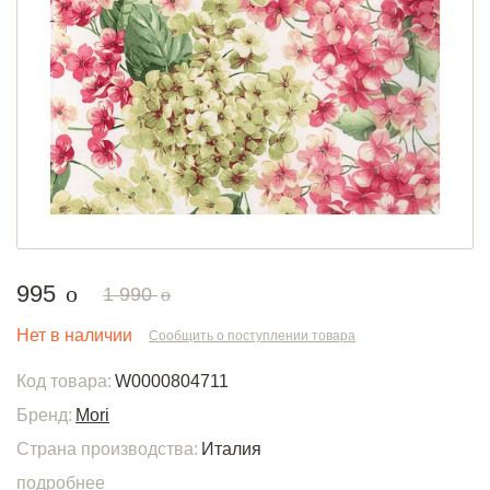
руб.
995
o
руб.
1 990
o
Нет в наличии
Сообщить о поступлении товара
Код товара:
W0000804711
Бренд:
Mori
Страна производства:
Италия
подробнее