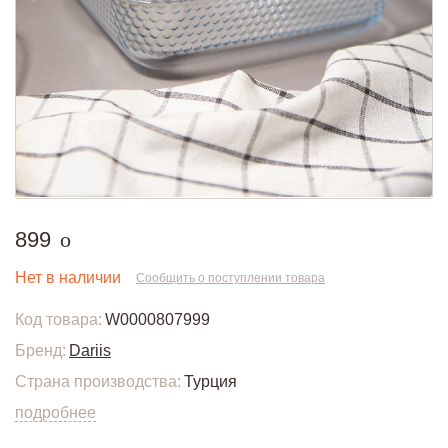
руб.
899
o
Нет в наличии
Сообщить о поступлении товара
Код товара:
W0000807999
Бренд:
Dariis
Страна производства:
Турция
подробнее