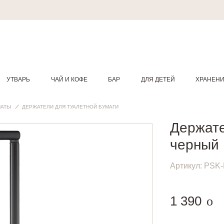
УТВАРЬ
ЧАЙ И КОФЕ
БАР
ДЛЯ ДЕТЕЙ
ХРАНЕН
НАТЫ
ДЕРЖАТЕЛИ ДЛЯ ТУАЛЕТНОЙ БУМАГИ
Держате
черный
Артикул:
PSK-
руб
1 390
o