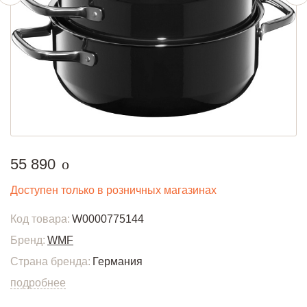
руб.
55 890
o
Доступен только в розничных магазинах
Код товара:
W0000775144
Бренд:
WMF
Страна бренда:
Германия
подробнее