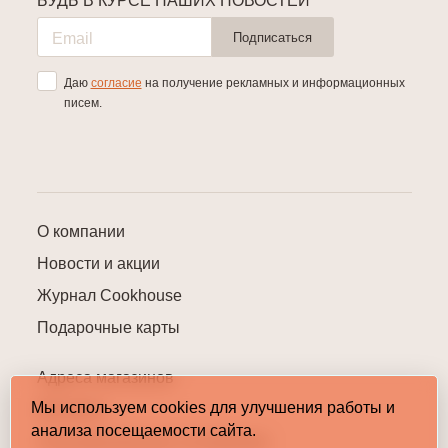
БУДЬ В КУРСЕ НАШИХ НОВОСТЕЙ
Подписаться
Даю
согласие
на получение рекламных и информационных
писем.
О компании
Новости и акции
Журнал Cookhouse
Подарочные карты
Адреса магазинов
Мы используем cookies для улучшения работы и
Контакты
анализа посещаемости сайта.
Пользовательское соглашение