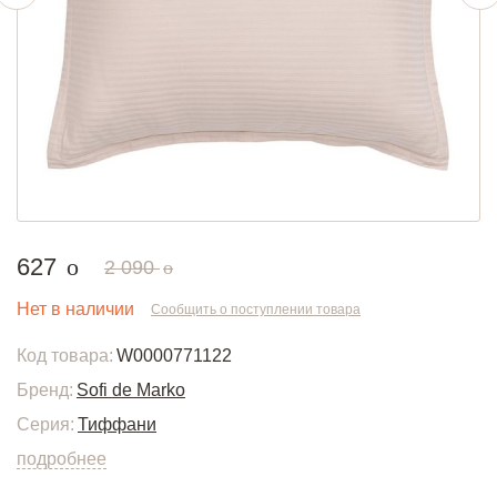
руб.
627
o
руб.
2 090
o
Нет в наличии
Сообщить о поступлении товара
Код товара:
W0000771122
Бренд:
Sofi de Marko
Серия:
Тиффани
подробнее