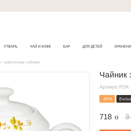
УТВАРЬ
ЧАЙ И КОФЕ
БАР
ДЛЯ ДЕТЕЙ
ХРАНЕН
ЗАВАРОЧНЫЕ ЧАЙНИКИ
Чайник 
Артикул:
PSK-
-80%
Exclus
руб.
718
3
o