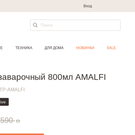
Вход
ИЕ
ТЕХНИКА
ДЛЯ ДОМА
НОВИНКИ
SALE
заварочный 800мл AMALFI
TP-AMALFI
ive
руб.
 590
o