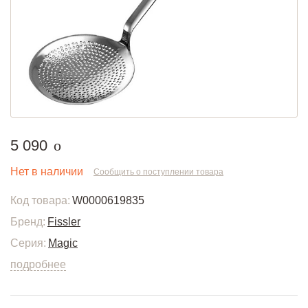
руб.
5 090
o
Нет в наличии
Сообщить о поступлении товара
Код товара:
W0000619835
Бренд:
Fissler
Серия:
Magic
подробнее