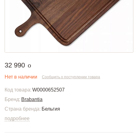
руб.
32 990
o
Нет в наличии
Сообщить о поступлении товара
Код товара:
W0000652507
Бренд:
Brabantia
Страна бренда:
Бельгия
подробнее