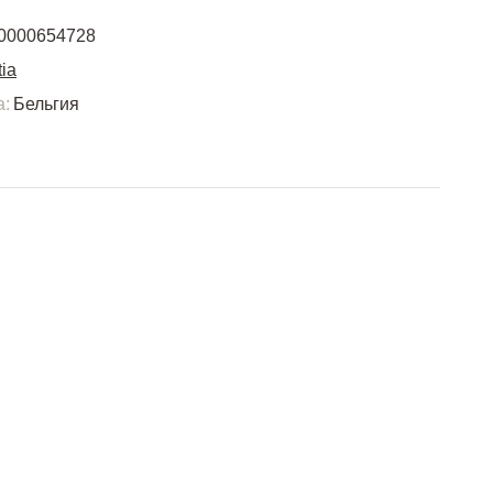
0000654728
ia
а:
Бельгия