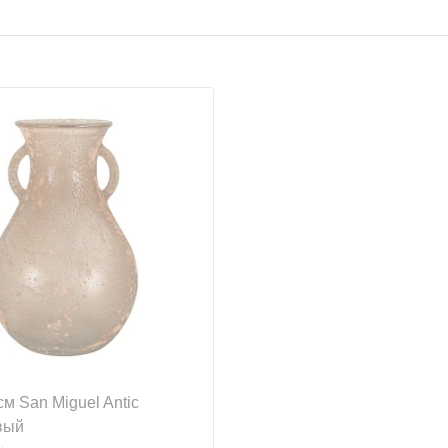
см San Miguel Antic
вый