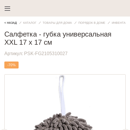
< НАЗАД
КАТАЛОГ
ТОВАРЫ ДЛЯ ДОМА
ПОРЯДОК В ДОМЕ
ИНВЕНТАРЬ
Салфетка - губка универсальная
XXL 17 х 17 см
Артикул:
PSK-FG2105310027
-70%