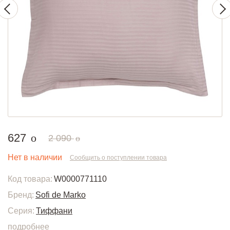
руб.
627
o
руб.
2 090
o
Нет в наличии
Сообщить о поступлении товара
Код товара:
W0000771110
Бренд:
Sofi de Marko
Серия:
Тиффани
подробнее