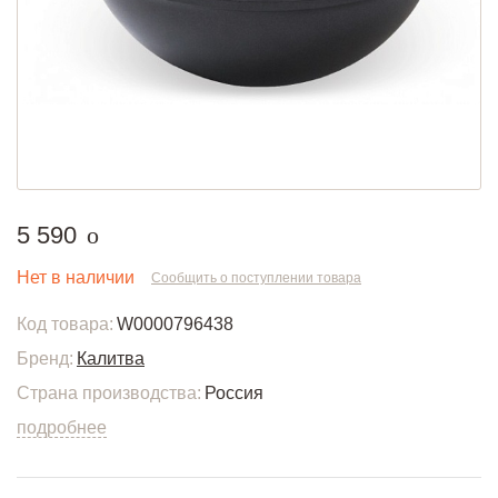
руб.
5 590
o
Нет в наличии
Сообщить о поступлении товара
Код товара:
W0000796438
Бренд:
Калитва
Страна производства:
Россия
подробнее