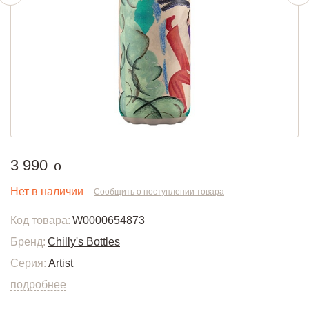
руб.
3 990
o
Нет в наличии
Сообщить о поступлении товара
Код товара:
W0000654873
Бренд:
Chilly's Bottles
Серия:
Artist
подробнее