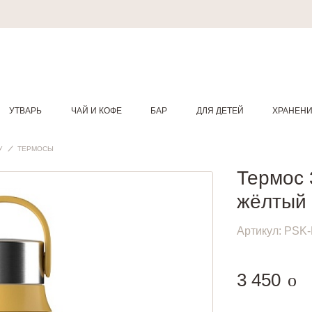
УТВАРЬ
ЧАЙ И КОФЕ
БАР
ДЛЯ ДЕТЕЙ
ХРАНЕН
У
ТЕРМОСЫ
Термос 3
жёлтый
Артикул:
PSK-
руб
3 450
o