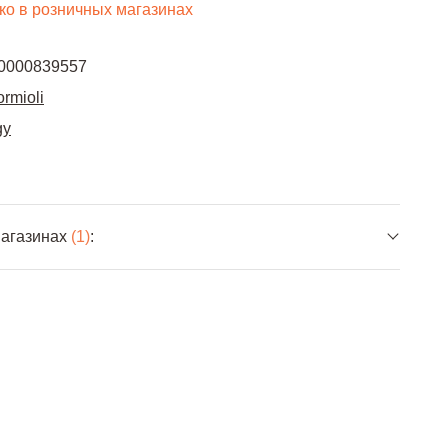
ко в розничных магазинах
0000839557
ormioli
gy
магазинах
(1)
: